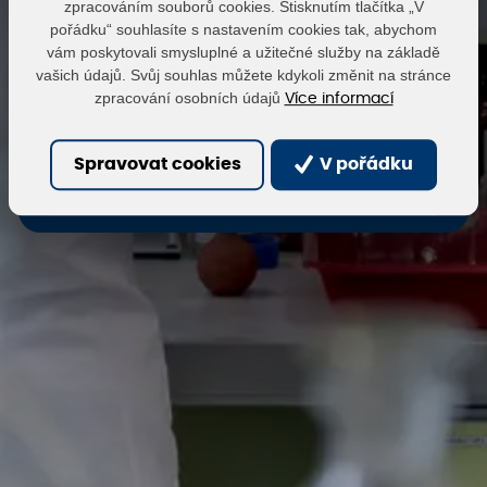
zpracováním souborů cookies. Stisknutím tlačítka „V
pořádku“ souhlasíte s nastavením cookies tak, abychom
vám poskytovali smysluplné a užitečné služby na základě
Heslo
vašich údajů. Svůj souhlas můžete kdykoli změnit na stránce
zpracování osobních údajů
Více informací
Přihlásit
Obnovit heslo
Spravovat cookies
V pořádku
Zaregistrovat se