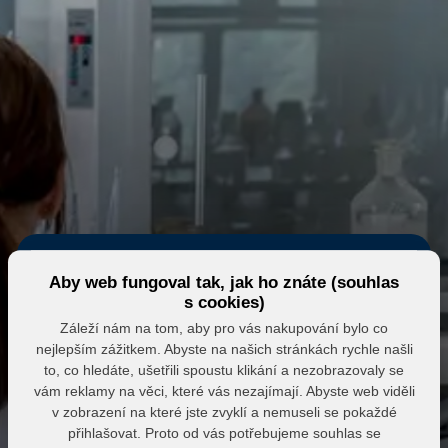
Aby web fungoval tak, jak ho znáte (souhlas
s cookies)
Záleží nám na tom, aby pro vás nakupování bylo co
nejlepším zážitkem. Abyste na našich stránkách rychle našli
Eshop MK MARKET
to, co hledáte, ušetřili spoustu klikání a nezobrazovaly se
vám reklamy na věci, které vás nezajímají. Abyste web viděli
Přihlášení do partnerské zóny
v zobrazení na které jste zvyklí a nemuseli se pokaždé
přihlašovat. Proto od vás potřebujeme souhlas se
E-mail