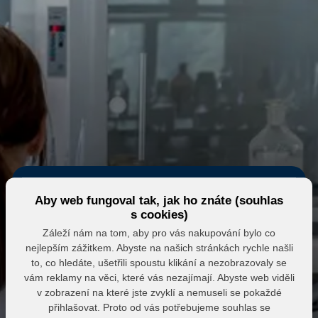
Aby web fungoval tak, jak ho znáte (souhlas
s cookies)
Záleží nám na tom, aby pro vás nakupování bylo co
nejlepším zážitkem. Abyste na našich stránkách rychle našli
Eshop MK MARKET
to, co hledáte, ušetřili spoustu klikání a nezobrazovaly se
vám reklamy na věci, které vás nezajímají. Abyste web viděli
Přihlášení do partnerské zóny
v zobrazení na které jste zvyklí a nemuseli se pokaždé
přihlašovat. Proto od vás potřebujeme souhlas se
E-mail