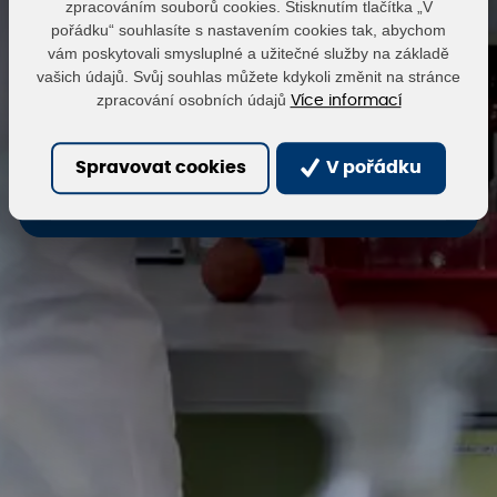
zpracováním souborů cookies. Stisknutím tlačítka „V
pořádku“ souhlasíte s nastavením cookies tak, abychom
vám poskytovali smysluplné a užitečné služby na základě
Heslo
vašich údajů. Svůj souhlas můžete kdykoli změnit na stránce
zpracování osobních údajů
Více informací
Přihlásit
Obnovit heslo
Spravovat cookies
V pořádku
Zaregistrovat se