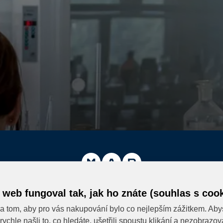
 web fungoval tak, jak ho znáte (souhlas s cook
a tom, aby pro vás nakupování bylo co nejlepším zážitkem. Aby
Eshop MK MARKET
rychle našli to, co hledáte, ušetřili spoustu klikání a nezobrazo