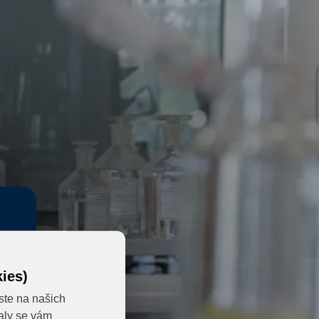
ies)
ste na našich
valy se vám