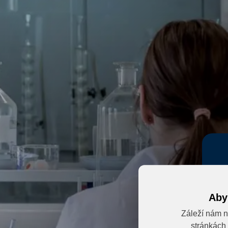
Aby
Záleží nám n
stránkách 