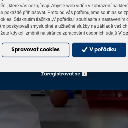
Přihlášení do partnerské zóny
ěci, které vás nezajímají. Abyste web viděli v zobrazení na které 
e pokaždé přihlašovat. Proto od vás potřebujeme souhlas se 
-mail
okies. Stisknutím tlačítka „V pořádku“ souhlasíte s nastavením c
m poskytovali smysluplné a užitečné služby na základě vašich 
žete kdykoli změnit na stránce zpracování osobních údajů
Více
eslo
Spravovat cookies
V pořádku
Přihlásit
Obnovit heslo
Zaregistrovat se