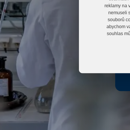
reklamy na v
nemuseli s
E
souborů co
abychom vá
souhlas mů
H