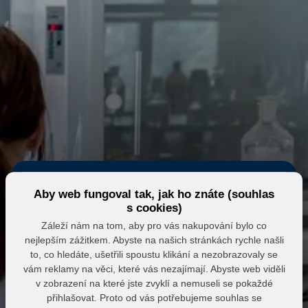
Aby web fungoval tak, jak ho znáte (souhlas
s cookies)
Záleží nám na tom, aby pro vás nakupování bylo co
nejlepším zážitkem. Abyste na našich stránkách rychle našli
Eshop MK MARKET
to, co hledáte, ušetřili spoustu klikání a nezobrazovaly se
vám reklamy na věci, které vás nezajímají. Abyste web viděli
Přihlášení do partnerské zóny
v zobrazení na které jste zvyklí a nemuseli se pokaždé
přihlašovat. Proto od vás potřebujeme souhlas se
E-mail