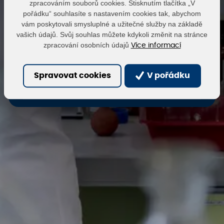
zpracováním souborů cookies. Stisknutím tlačítka „V
pořádku“ souhlasíte s nastavením cookies tak, abychom
vám poskytovali smysluplné a užitečné služby na základě
Heslo
vašich údajů. Svůj souhlas můžete kdykoli změnit na stránce
zpracování osobních údajů
Více informací
Přihlásit
Obnovit heslo
Spravovat cookies
V pořádku
Zaregistrovat se