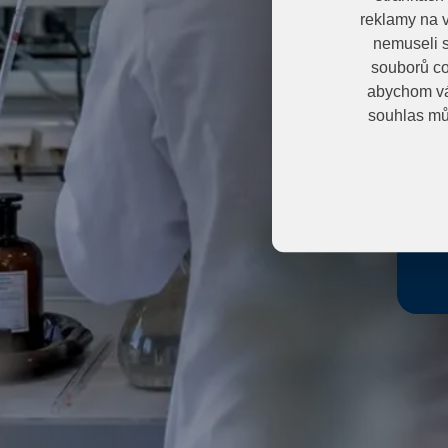
reklamy na v
nemuseli s
E
souborů co
abychom vá
souhlas mů
H