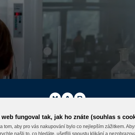
 web fungoval tak, jak ho znáte (souhlas s cook
a tom, aby pro vás nakupování bylo co nejlepším zážitkem. Aby
Eshop MK MARKET
rychle našli to, co hledáte, ušetřili spoustu klikání a nezobrazo