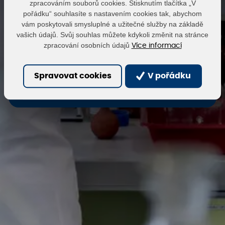
zpracováním souborů cookies. Stisknutím tlačítka „V
pořádku“ souhlasíte s nastavením cookies tak, abychom
vám poskytovali smysluplné a užitečné služby na základě
Heslo
vašich údajů. Svůj souhlas můžete kdykoli změnit na stránce
zpracování osobních údajů
Více informací
Přihlásit
Obnovit heslo
Spravovat cookies
V pořádku
Zaregistrovat se