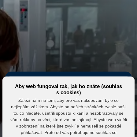
Aby web fungoval tak, jak ho znáte (souhlas
s cookies)
Záleží nám na tom, aby pro vás nakupování bylo co
nejlepším zážitkem. Abyste na našich stránkách rychle našli
Eshop MK MARKET
to, co hledáte, ušetřili spoustu klikání a nezobrazovaly se
vám reklamy na věci, které vás nezajímají. Abyste web viděli
Přihlášení do partnerské zóny
v zobrazení na které jste zvyklí a nemuseli se pokaždé
přihlašovat. Proto od vás potřebujeme souhlas se
E-mail