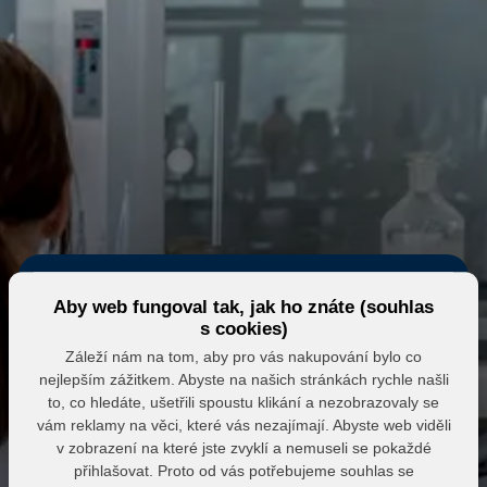
Aby web fungoval tak, jak ho znáte (souhlas
s cookies)
Záleží nám na tom, aby pro vás nakupování bylo co
nejlepším zážitkem. Abyste na našich stránkách rychle našli
Eshop MK MARKET
to, co hledáte, ušetřili spoustu klikání a nezobrazovaly se
vám reklamy na věci, které vás nezajímají. Abyste web viděli
Přihlášení do partnerské zóny
v zobrazení na které jste zvyklí a nemuseli se pokaždé
přihlašovat. Proto od vás potřebujeme souhlas se
E-mail