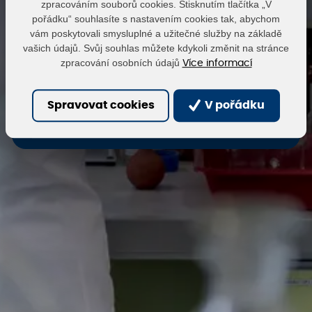
zpracováním souborů cookies. Stisknutím tlačítka „V
pořádku“ souhlasíte s nastavením cookies tak, abychom
vám poskytovali smysluplné a užitečné služby na základě
Heslo
vašich údajů. Svůj souhlas můžete kdykoli změnit na stránce
zpracování osobních údajů
Více informací
Přihlásit
Obnovit heslo
Spravovat cookies
V pořádku
Zaregistrovat se