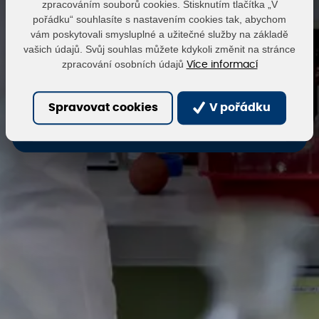
zpracováním souborů cookies. Stisknutím tlačítka „V
pořádku“ souhlasíte s nastavením cookies tak, abychom
vám poskytovali smysluplné a užitečné služby na základě
Heslo
vašich údajů. Svůj souhlas můžete kdykoli změnit na stránce
zpracování osobních údajů
Více informací
Přihlásit
Obnovit heslo
Spravovat cookies
V pořádku
Zaregistrovat se