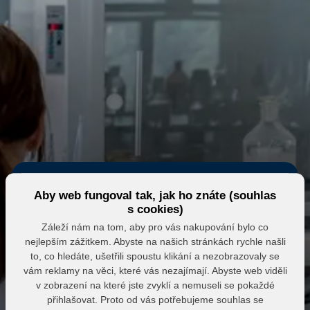
Aby web fungoval tak, jak ho znáte (souhlas
s cookies)
Záleží nám na tom, aby pro vás nakupování bylo co
nejlepším zážitkem. Abyste na našich stránkách rychle našli
Eshop MK MARKET
to, co hledáte, ušetřili spoustu klikání a nezobrazovaly se
vám reklamy na věci, které vás nezajímají. Abyste web viděli
Přihlášení do partnerské zóny
v zobrazení na které jste zvyklí a nemuseli se pokaždé
přihlašovat. Proto od vás potřebujeme souhlas se
E-mail