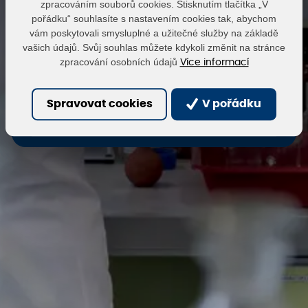
zpracováním souborů cookies. Stisknutím tlačítka „V
pořádku“ souhlasíte s nastavením cookies tak, abychom
vám poskytovali smysluplné a užitečné služby na základě
Heslo
vašich údajů. Svůj souhlas můžete kdykoli změnit na stránce
zpracování osobních údajů
Více informací
Přihlásit
Obnovit heslo
Spravovat cookies
V pořádku
Zaregistrovat se