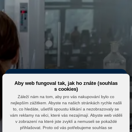
Aby web fungoval tak, jak ho znáte (souhlas
s cookies)
Záleží nám na tom, aby pro vás nakupování bylo co
nejlepším zážitkem. Abyste na našich stránkách rychle našli
Eshop MK MARKET
to, co hledáte, ušetřili spoustu klikání a nezobrazovaly se
vám reklamy na věci, které vás nezajímají. Abyste web viděli
Přihlášení do partnerské zóny
v zobrazení na které jste zvyklí a nemuseli se pokaždé
přihlašovat. Proto od vás potřebujeme souhlas se
E-mail