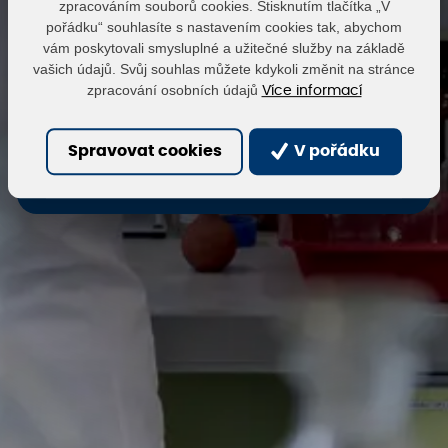
zpracováním souborů cookies. Stisknutím tlačítka „V
pořádku“ souhlasíte s nastavením cookies tak, abychom
vám poskytovali smysluplné a užitečné služby na základě
Heslo
vašich údajů. Svůj souhlas můžete kdykoli změnit na stránce
zpracování osobních údajů
Více informací
Přihlásit
Obnovit heslo
Spravovat cookies
V pořádku
Zaregistrovat se