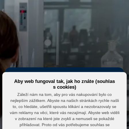
Aby web fungoval tak, jak ho znáte (souhlas
s cookies)
Záleží nám na tom, aby pro vás nakupování bylo co
nejlepším zážitkem. Abyste na našich stránkách rychle našli
Eshop MK MARKET
to, co hledáte, ušetřili spoustu klikání a nezobrazovaly se
vám reklamy na věci, které vás nezajímají. Abyste web viděli
Přihlášení do partnerské zóny
v zobrazení na které jste zvyklí a nemuseli se pokaždé
přihlašovat. Proto od vás potřebujeme souhlas se
E-mail